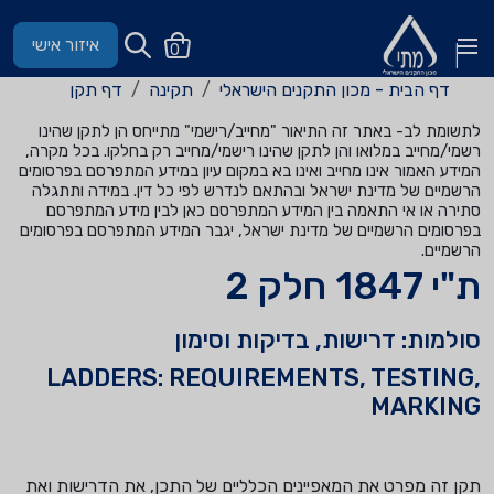
איזור אישי
0
דף הבית - מכון התקנים הישראלי
תקינה
דף תקן
לתשומת לב- באתר זה התיאור "מחייב/רישמי" מתייחס הן לתקן שהינו
רשמי/מחייב במלואו והן לתקן שהינו רישמי/מחייב רק בחלקו. בכל מקרה,
המידע האמור אינו מחייב ואינו בא במקום עיון במידע המתפרסם בפרסומים
הרשמיים של מדינת ישראל ובהתאם לנדרש לפי כל דין. במידה ותתגלה
סתירה או אי התאמה בין המידע המתפרסם כאן לבין מידע המתפרסם
בפרסומים הרשמיים של מדינת ישראל, יגבר המידע המתפרסם בפרסומים
הרשמיים.
ת"י 1847 חלק 2
סולמות: דרישות, בדיקות וסימון
LADDERS: REQUIREMENTS, TESTING,
MARKING
תקן זה מפרט את המאפיינים הכלליים של התכן, את הדרישות ואת