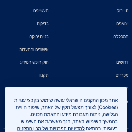
תו ירוק
תעשיינים
יצואנים
בדיקות
המכללה
בנייה ירוקה
אישורים והתעדות
דרושים
חוק חופש המידע
מכרזים
תקנון
חברי דירקטוריון
הצהרת נגישות
אתר מכון התקנים הישראלי עושה שימוש בקבצי עוגיות
צרו קשר
מדיניות הגנת הפרטיות
(Cookies) לצורך תפעול תקין של האתר, שיפור חוויית
הגלישה, ניתוח תעבורת מידע והתאמת תכנים.
שאלות ותשובות כלליות
בהמשך השימוש באתר, הנך מאשר/ת את השימוש
בעוגיות, בהתאם
למדיניות הפרטיות של מכון התקנים
עיקבו אחרינו