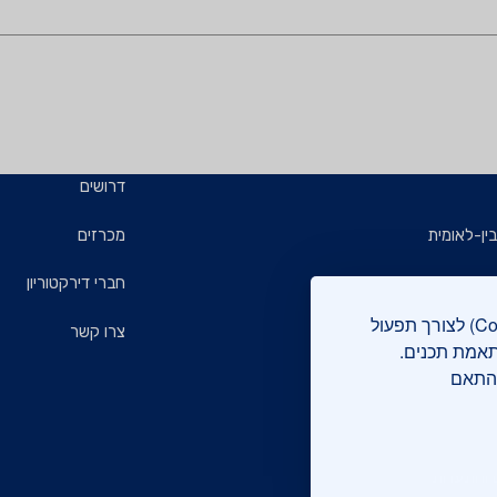
דרושים
ין-לאומית
מכרזים
ויזמים
חברי דירקטוריון
אתר מכון התקנים הישראלי עושה שימוש בקבצי עוגיות (Cookies) לצורך תפעול
ם
צרו קשר
תאמת תכנים.
בהתאם
רוקה
 והתעדות