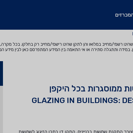
מכרזים
נו רשמי/מחייב במלואו והן לתקן שהינו רישמי/מחייב רק בחלקו. בכל מקרה, ה
. במידה ותתגלה סתירה או אי התאמה בין המידע המתפרסם כאן לבין מידע ה
שות ממוסגרות בכל היקפן
GLAZING IN BUILDINGS: D
ה דן בתכנון רכיבי מערכת הזיגוג (ראו הגדרה 1.3.1) לצורך התקנת שמשות בבניינים. התקן דן בתכן הזיגוג לשמשות