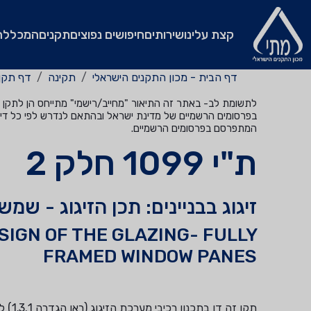
קצת עלינו
שירותים
חיפושים נפוצים
תקנים
המכללה
דף הבית - מכון התקנים הישראלי
תקינה
דף תקן
לתשומת לב- באתר זה התיאור "מחייב/רישמי" מתייחס הן לתקן שהי
בפרסומים הרשמיים של מדינת ישראל ובהתאם לנדרש לפי כל דין
המתפרסם בפרסומים הרשמיים.
ת"י 1099 חלק 2
זיגוג בבניינים: תכן הזיגוג - שמ
ESIGN OF THE GLAZING- FULLY
FRAMED WINDOW PANES
תקן ז