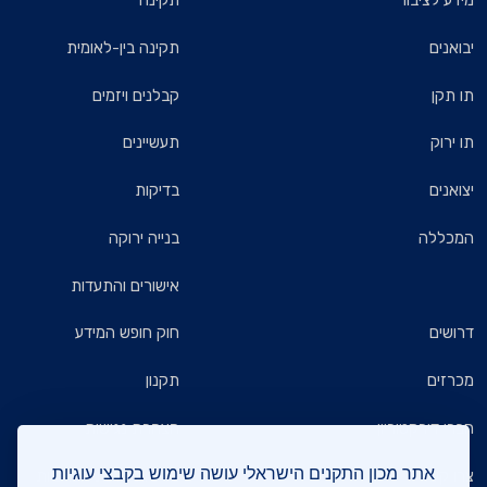
מידע לציבור
תקינה
יבואנים
תקינה בין-לאומית
תו תקן
קבלנים ויזמים
תו ירוק
תעשיינים
יצואנים
בדיקות
המכללה
בנייה ירוקה
אישורים והתעדות
דרושים
חוק חופש המידע
מכרזים
תקנון
חברי דירקטוריון
הצהרת נגישות
אתר מכון התקנים הישראלי עושה שימוש בקבצי עוגיות
צרו קשר
מדיניות הגנת הפרטיות