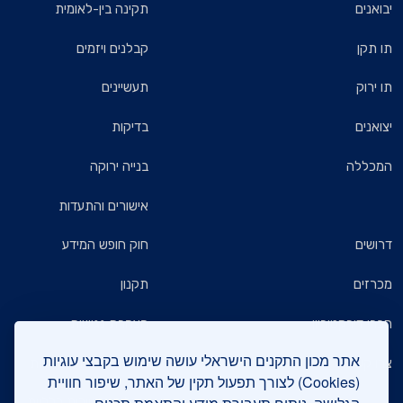
יבואנים
תקינה בין-לאומית
תו תקן
קבלנים ויזמים
תו ירוק
תעשיינים
יצואנים
בדיקות
המכללה
בנייה ירוקה
אישורים והתעדות
דרושים
חוק חופש המידע
מכרזים
תקנון
חברי דירקטוריון
הצהרת נגישות
אתר מכון התקנים הישראלי עושה שימוש בקבצי עוגיות
צרו קשר
מדיניות הגנת הפרטיות
(Cookies) לצורך תפעול תקין של האתר, שיפור חוויית
שאלות ותשובות כלליות