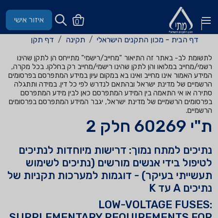
איזור אישי
0
דף הבית - מכון התקנים הישראלי
תקינה
דף תקן
לתשומת לב- באתר זה התיאור "מחייב/רישמי" מתייחס הן לתקן שהינו
רשמי/מחייב במלואו והן לתקן שהינו רישמי/מחייב רק בחלקו. בכל מקרה,
המידע האמור אינו מחייב ואינו בא במקום עיון במידע המתפרסם בפרסומים
הרשמיים של מדינת ישראל ובהתאם לנדרש לפי כל דין. במידה ותתגלה
סתירה או אי התאמה בין המידע המתפרסם כאן לבין מידע המתפרסם
בפרסומים הרשמיים של מדינת ישראל, יגבר המידע המתפרסם בפרסומים
הרשמיים.
ת"י 60269 חלק 2
נתיכים למתח נמוך: דרישות מיוחדות לנתיכים
לטיפול בידי אנשים מורשים (נתיכים לשימוש
תעשייתי בעיקר) - דוגמות למערכות תקניות של
נתיכים A עד K
LOW-VOLTAGE FUSES:
SUPPLEMENTARY REQUIREMENTS FOR