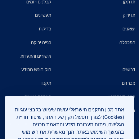
תו תקן
קבלנים ויזמים
תו ירוק
תעשיינים
יצואנים
בדיקות
המכללה
בנייה ירוקה
אישורים והתעדות
דרושים
חוק חופש המידע
מכרזים
תקנון
חברי דירקטוריון
הצהרת נגישות
אתר מכון התקנים הישראלי עושה שימוש בקבצי עוגיות
צרו קשר
מדיניות הגנת הפרטיות
(Cookies) לצורך תפעול תקין של האתר, שיפור חוויית
הגלישה, ניתוח תעבורת מידע והתאמת תכנים.
שאלות ותשובות כלליות
בהמשך השימוש באתר, הנך מאשר/ת את השימוש