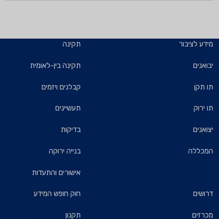
מידע לציבור
תקינה
יבואנים
תקינה בין-לאומית
תו תקן
קבלנים ויזמים
תו ירוק
תעשיינים
יצואנים
בדיקות
המכללה
בנייה ירוקה
אישורים והתעדות
דרושים
חוק חופש המידע
מכרזים
תקנון