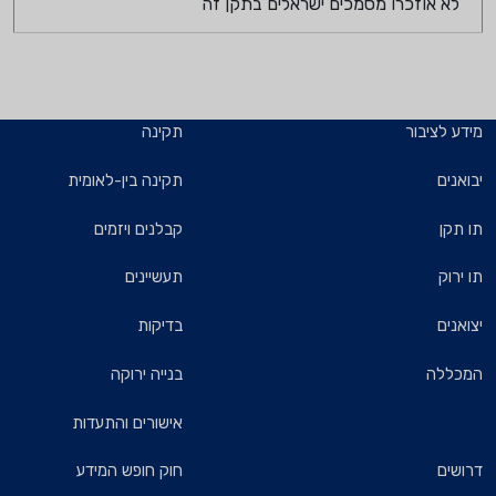
לא אוזכרו מסמכים ישראלים בתקן זה
מידע לציבור
תקינה
יבואנים
תקינה בין-לאומית
תו תקן
קבלנים ויזמים
תו ירוק
תעשיינים
יצואנים
בדיקות
המכללה
בנייה ירוקה
אישורים והתעדות
דרושים
חוק חופש המידע