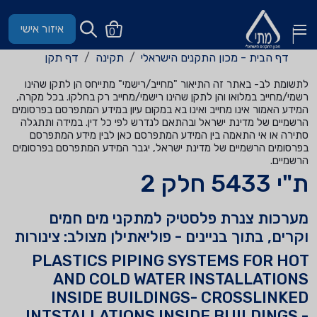
איזור אישי
0
דף הבית - מכון התקנים הישראלי
תקינה
דף תקן
לתשומת לב- באתר זה התיאור "מחייב/רישמי" מתייחס הן לתקן שהינו
רשמי/מחייב במלואו והן לתקן שהינו רישמי/מחייב רק בחלקו. בכל מקרה,
המידע האמור אינו מחייב ואינו בא במקום עיון במידע המתפרסם בפרסומים
הרשמיים של מדינת ישראל ובהתאם לנדרש לפי כל דין. במידה ותתגלה
סתירה או אי התאמה בין המידע המתפרסם כאן לבין מידע המתפרסם
בפרסומים הרשמיים של מדינת ישראל, יגבר המידע המתפרסם בפרסומים
הרשמיים.
ת"י 5433 חלק 2
מערכות צנרת פלסטיק למתקני מים חמים
וקרים, בתוך בניינים - פוליאתילן מצולב: צינורות
PLASTICS PIPING SYSTEMS FOR HOT
AND COLD WATER INSTALLATIONS
INSIDE BUILDINGS- CROSSLINKED
INTSTALLATIONS INSIDE BUILDINGS -