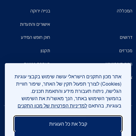
המכללה
בנייה ירוקה
אישורים והתעדות
דרושים
חוק חופש המידע
מכרזים
תקנון
חברי דירקטוריון
הצהרת נגישות
אתר מכון התקנים הישראלי עושה שימוש בקבצי עוגיות
צרו קשר
מדיניות הגנת הפרטיות
(Cookies) לצורך תפעול תקין של האתר, שיפור חוויית
הגלישה, ניתוח תעבורת מידע והתאמת תכנים.
שאלות ותשובות כלליות
בהמשך השימוש באתר, הנך מאשר/ת את השימוש
בעוגיות, בהתאם
למדיניות הפרטיות של מכון התקנים
עיקבו אחרינו
קבל את כל העוגיות
צרו קשר
03-6465154
חיים לבנון 42, תל אביב 6997701