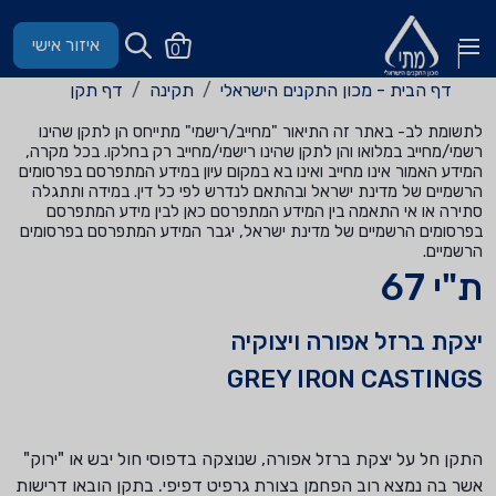
איזור אישי
0
דף הבית - מכון התקנים הישראלי
תקינה
דף תקן
לתשומת לב- באתר זה התיאור "מחייב/רישמי" מתייחס הן לתקן שהינו
רשמי/מחייב במלואו והן לתקן שהינו רישמי/מחייב רק בחלקו. בכל מקרה,
המידע האמור אינו מחייב ואינו בא במקום עיון במידע המתפרסם בפרסומים
הרשמיים של מדינת ישראל ובהתאם לנדרש לפי כל דין. במידה ותתגלה
סתירה או אי התאמה בין המידע המתפרסם כאן לבין מידע המתפרסם
בפרסומים הרשמיים של מדינת ישראל, יגבר המידע המתפרסם בפרסומים
הרשמיים.
ת"י 67
יצקת ברזל אפורה ויצוקיה
GREY IRON CASTINGS
התקן חל על יצקת ברזל אפורה, שנוצקה בדפוסי חול יבש או "ירוק"
אשר בה נמצא רוב הפחמן בצורת גרפיט דפיפי. בתקן הובאו דרישות