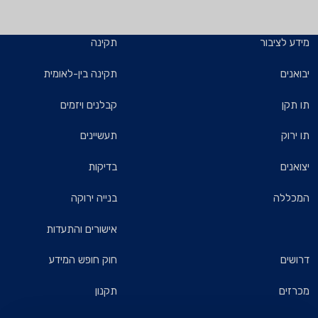
מידע לציבור
תקינה
יבואנים
תקינה בין-לאומית
תו תקן
קבלנים ויזמים
תו ירוק
תעשיינים
יצואנים
בדיקות
המכללה
בנייה ירוקה
אישורים והתעדות
דרושים
חוק חופש המידע
מכרזים
תקנון