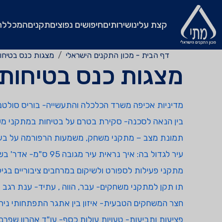
קצת עלינו
שירותים
חיפושים נפוצים
תקנים
המכללה
דף הבית - מכון התקנים הישראלי
מצגות כנס בטיחות מת
מצגות כנס בטיחות מתק
מדיניות אכיפה משרד הכלכלה והתעשייה- בוריס סולטנו
בין הנאה לסכנה- סקירת בטרם על בטיחות במתקני משח
תמונת מצב – מתקני משחק, משמעות הרפורמה על בע
עיר לגדול בה: איך נראית עיר מגובה 95 ס"מ- אדר' בשמת צפדיה וולף
מתקני פעילות לספורט ולשיקום במרחבים ציבוריים בגי
תו תקן למתקני משחקים- עבר, הווה , עתיד- ענת רגב
חצר המשחקים הטבעית- איזון בין אתגר התפתחותי ניהול
פציעות ותביעות- טעויות עולות כסף- עו"ד אהרון שפרב