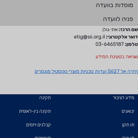
מוסדות בוועדה
פניה לוועדה
שם הרכז:
אתי גולן
דואר אלקטרוני:
etig@sii.org.il
טלפון:
03-6465187
שגיאה בטעינת המידע
חזרה אל 5627 ועדות טכניות מוצרי טקסטיל מוגמרים
מידע לציבור
תקינה
יבואנים
תקינה בין-לאומית
תו תקן
קבלנים ויזמים