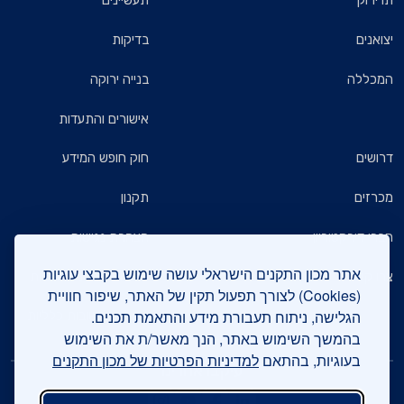
תו ירוק
תעשיינים
יצואנים
בדיקות
המכללה
בנייה ירוקה
אישורים והתעדות
דרושים
חוק חופש המידע
מכרזים
תקנון
חברי דירקטוריון
הצהרת נגישות
אתר מכון התקנים הישראלי עושה שימוש בקבצי עוגיות
צרו קשר
מדיניות הגנת הפרטיות
(Cookies) לצורך תפעול תקין של האתר, שיפור חוויית
הגלישה, ניתוח תעבורת מידע והתאמת תכנים.
שאלות ותשובות כלליות
בהמשך השימוש באתר, הנך מאשר/ת את השימוש
בעוגיות, בהתאם
למדיניות הפרטיות של מכון התקנים
עיקבו אחרינו