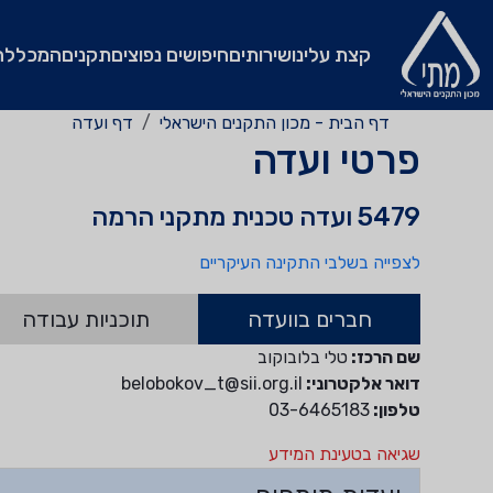
קצת עלינו
שירותים
חיפושים נפוצים
תקנים
המכללה
דף הבית - מכון התקנים הישראלי
דף ועדה
פרטי ועדה
5479 ועדה טכנית מתקני הרמה
לצפייה בשלבי התקינה העיקריים
חברים בוועדה
תוכניות עבודה
שם הרכז:
טלי בלובוקוב
דואר אלקטרוני:
belobokov_t@sii.org.il
טלפון:
03-6465183
שגיאה בטעינת המידע