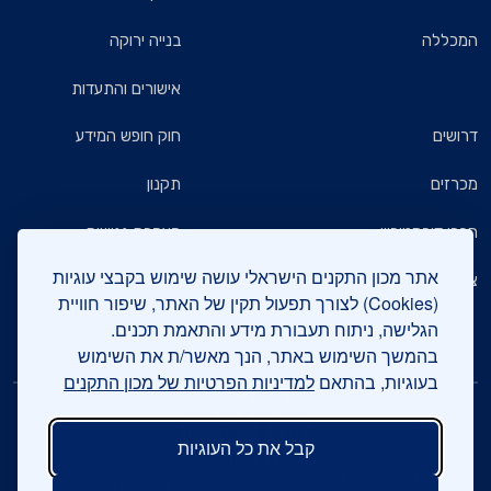
המכללה
בנייה ירוקה
אישורים והתעדות
דרושים
חוק חופש המידע
מכרזים
תקנון
חברי דירקטוריון
הצהרת נגישות
אתר מכון התקנים הישראלי עושה שימוש בקבצי עוגיות
צרו קשר
מדיניות הגנת הפרטיות
(Cookies) לצורך תפעול תקין של האתר, שיפור חוויית
הגלישה, ניתוח תעבורת מידע והתאמת תכנים.
שאלות ותשובות כלליות
בהמשך השימוש באתר, הנך מאשר/ת את השימוש
בעוגיות, בהתאם
למדיניות הפרטיות של מכון התקנים
עיקבו אחרינו
קבל את כל העוגיות
צרו קשר
03-6465154
חיים לבנון 42, תל אביב 6997701